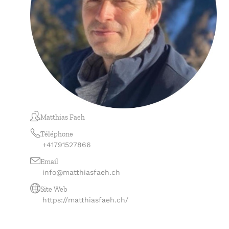
Matthias Faeh
Téléphone
+41791527866
Email
info@matthiasfaeh.ch
Site Web
https://matthiasfaeh.ch/