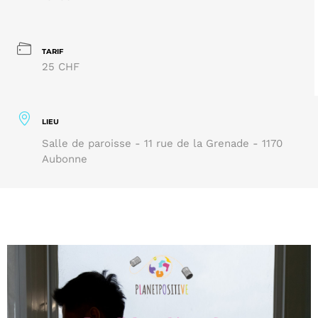
TARIF
25 CHF
LIEU
Salle de paroisse - 11 rue de la Grenade - 1170
Aubonne