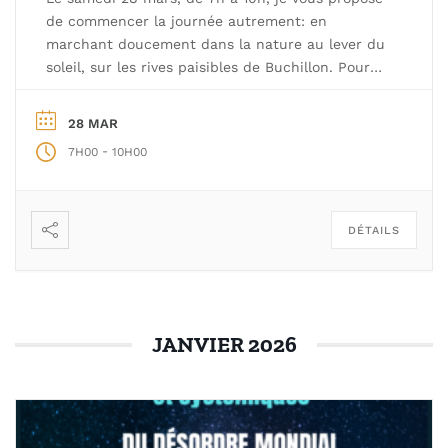
de commencer la journée autrement: en
marchant doucement dans la nature au lever du
soleil, sur les rives paisibles de Buchillon. Pour
guider cette exploration sensible du vivant,
j’aurai le plaisir d’être accompagnée par
28 MAR
Christophe Perret Gentil, biologiste de formation,
-
7H00
10H00
naturaliste passionné et fondateur […]
DÉTAILS
JANVIER 2026