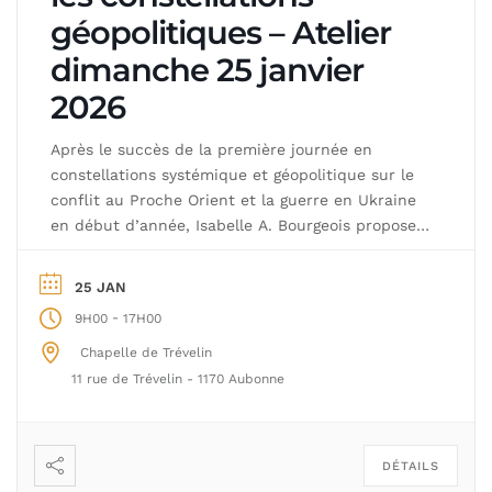
géopolitiques – Atelier
dimanche 25 janvier
2026
Après le succès de la première journée en
constellations systémique et géopolitique sur le
conflit au Proche Orient et la guerre en Ukraine
en début d’année, Isabelle A. Bourgeois propose
une nouvelle opportunité de nous mettre au
service de la paix par la méthode extraordinaire
25 JAN
des constellations familiales, systémiques et
-
9H00
17H00
géopolitiques. Le principe de cet […]
Chapelle de Trévelin
11 rue de Trévelin - 1170 Aubonne
DÉTAILS