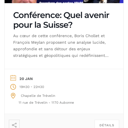
Conférence: Quel avenir
pour la Suisse?
Au cœur de cette conférence, Boris Chollet et
François Meylan proposent une analyse lucide,
approfondie et sans détour des enjeux
stratégiques et géopolitiques qui redéfinissent
aujourd’hui la place de la Suisse sur la scène
internationale. Forts de leur expérience
opérationnelle au sein des forces armées et des
20 JAN
services de renseignement, ils interrogent les
-
19H30
22H30
opérations d’influence […]
Chapelle de Trévelin
11 rue de Trévelin - 1170 Aubonne
DÉTAILS