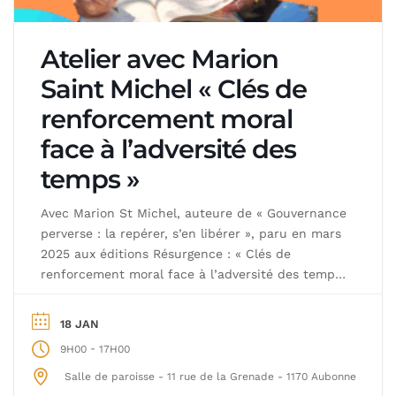
Atelier avec Marion
Saint Michel « Clés de
renforcement moral
face à l’adversité des
temps »
Avec Marion St Michel, auteure de « Gouvernance
perverse : la repérer, s’en libérer », paru en mars
2025 aux éditions Résurgence : « Clés de
renforcement moral face à l’adversité des temps:
décrypter la malveillance d’État et retrouver la
souveraineté collective ». A travers des exercices
18 JAN
concrets, des temps de partage et la
-
9H00
17H00
transmission d’informations et d’outils de
discernement, […]
Salle de paroisse - 11 rue de la Grenade - 1170 Aubonne