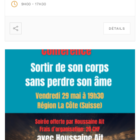
-
9H00
17H30
DÉTAILS